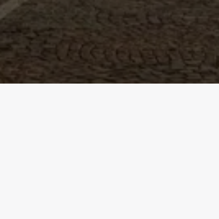
Pfeiffer Link & Partner
in Zahlen
53
MITARBEITER